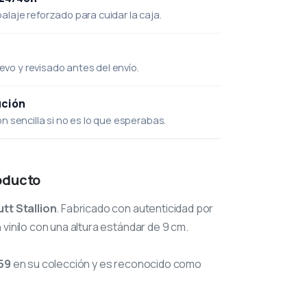
laje reforzado para cuidar la caja.
uevo y revisado antes del envío.
ución
 sencilla si no es lo que esperabas.
oducto
utt Stallion
. Fabricado con autenticidad por
 vinilo con una altura estándar de 9 cm.
59
en su colección y es reconocido como