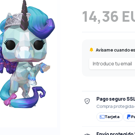
14,36 E
Avísame cuando es
Pago seguro SS
Compra protegida 
Tarjeta
P
Envío protegido