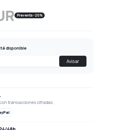
UR
Preventa -20%
té disponible
Avisar
L
con transacciones cifradas.
ayPal
 24/48h