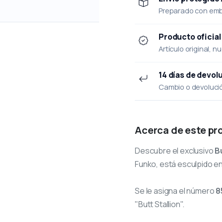
Preparado con emba
Producto oficial
Artículo original, n
14 días de devol
Cambio o devolución
Acerca de este pr
Descubre el exclusivo
B
Funko, está esculpido en
Se le asigna el número
8
"Butt Stallion".