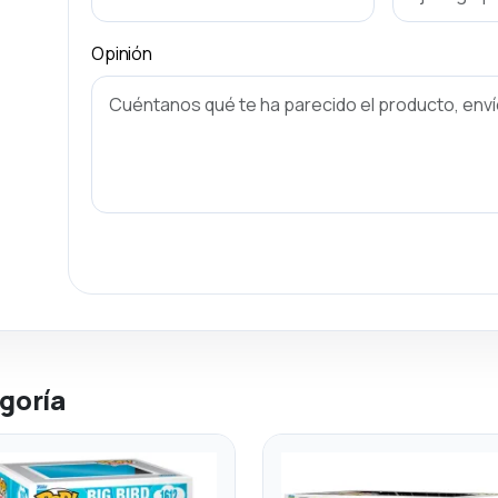
Opinión
goría