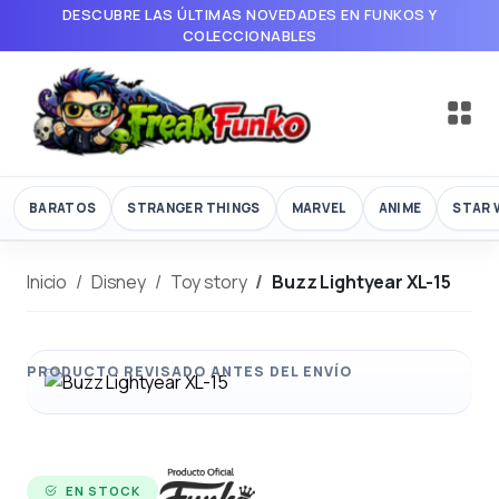
DESCUBRE LAS ÚLTIMAS NOVEDADES EN FUNKOS Y
COLECCIONABLES
BARATOS
STRANGER THINGS
MARVEL
ANIME
STAR 
Inicio
Disney
Toy story
Buzz Lightyear XL-15
EN STOCK