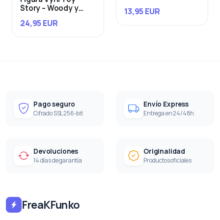
Story – Woody y
13,95 EUR
Buzz
24,95 EUR
Pago seguro
Envío Express
Cifrado SSL 256-bit
Entrega en 24/48h
Devoluciones
Originalidad
14 días de garantía
Productos oficiales
FreaKFunko