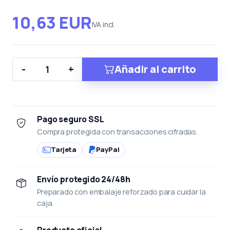
10,63 EUR
IVA incl.
Añadir al carrito
-
+
Pago seguro SSL
Compra protegida con transacciones cifradas.
Tarjeta
PayPal
Envío protegido 24/48h
Preparado con embalaje reforzado para cuidar la
caja.
Producto oficial