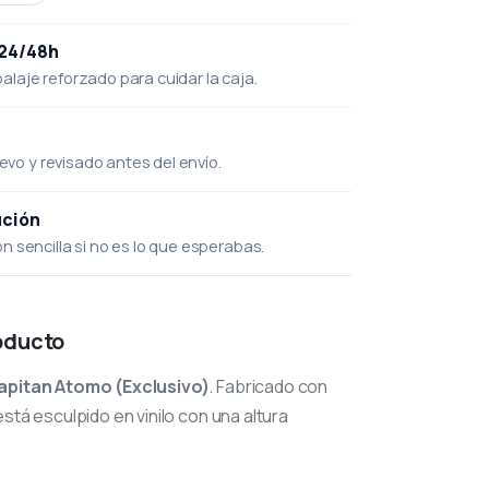
 24/48h
laje reforzado para cuidar la caja.
uevo y revisado antes del envío.
ución
 sencilla si no es lo que esperabas.
oducto
apitan Atomo (Exclusivo)
. Fabricado con
stá esculpido en vinilo con una altura