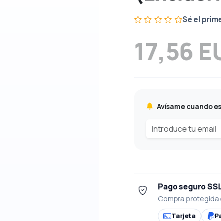
Sé el prim
17,56 E
Avísame cuando es
Pago seguro SS
Compra protegida 
Tarjeta
P