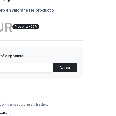
ero en valorar este producto
UR
Preventa -20%
té disponible
Avisar
L
con transacciones cifradas.
ayPal