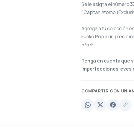
Se le asigna el número
3
"Capitan Atomo (Exclusiv
Agrega a tu colección e
Funko Pop a un precio in
5/5 ⭐.
Tenga en cuenta que v
imperfecciones leves e
COMPARTIR CON UN A