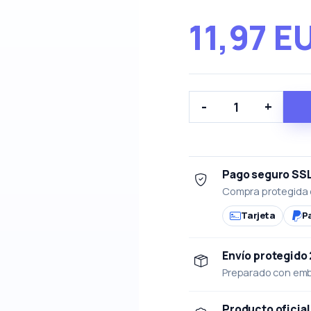
11,97 E
-
+
Pago seguro SS
Compra protegida 
Tarjeta
P
Envío protegido
Preparado con emba
Producto oficial