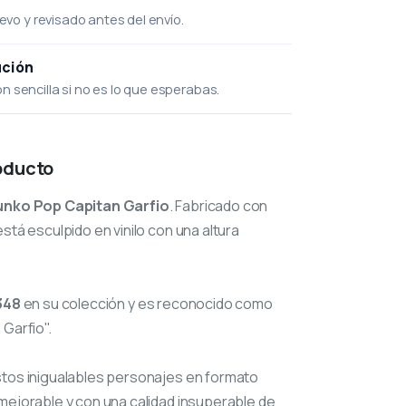
uevo y revisado antes del envío.
ución
 sencilla si no es lo que esperabas.
oducto
unko Pop Capitan Garfio
. Fabricado con
stá esculpido en vinilo con una altura
348
en su colección y es reconocido como
 Garfio".
stos inigualables personajes en formato
mejorable y con una calidad insuperable de