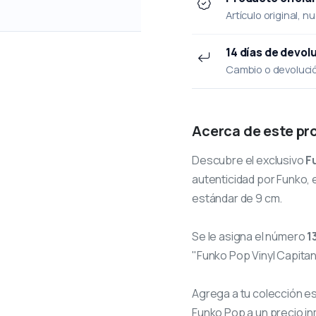
Artículo original, n
14 días de devol
Cambio o devolución
Acerca de este pr
Descubre el exclusivo
F
autenticidad por Funko, e
estándar de 9 cm.
Se le asigna el número
1
"Funko Pop Vinyl Capitan
Agrega a tu colección e
Funko Pop a un precio in