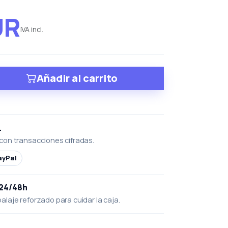
UR
IVA incl.
Añadir al carrito
L
con transacciones cifradas.
ayPal
 24/48h
laje reforzado para cuidar la caja.