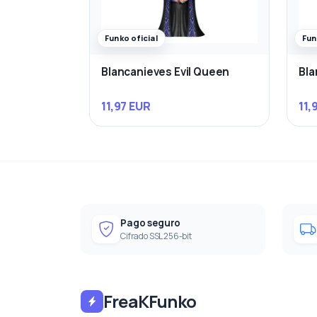
Funko oficial
Fun
Blancanieves Evil Queen
Bla
11,97 EUR
11,
Pago seguro
Cifrado SSL 256-bit
FreaKFunko