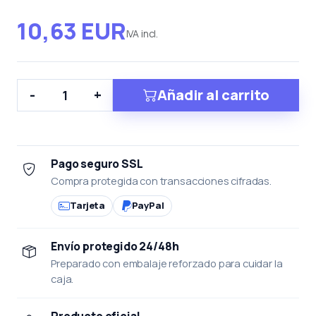
10,63 EUR
IVA incl.
Añadir al carrito
-
+
Pago seguro SSL
Compra protegida con transacciones cifradas.
Tarjeta
PayPal
Envío protegido 24/48h
Preparado con embalaje reforzado para cuidar la
caja.
Producto oficial