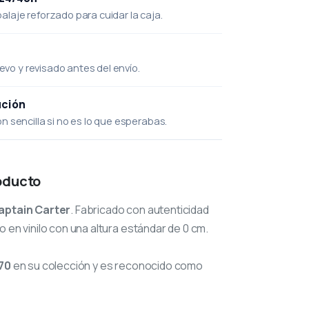
laje reforzado para cuidar la caja.
uevo y revisado antes del envío.
ución
 sencilla si no es lo que esperabas.
oducto
aptain Carter
. Fabricado con autenticidad
 en vinilo con una altura estándar de 0 cm.
70
en su colección y es reconocido como