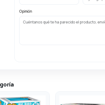
Opinión
goría