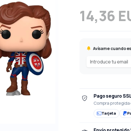
14,36 E
Avísame cuando es
Pago seguro SS
Compra protegida 
Tarjeta
P
Envío protegido