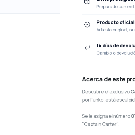
Preparado con emba
Producto oficial
Artículo original, n
14 días de devol
Cambio o devolución
Acerca de este pr
Descubre el exclusivo
C
por Funko, está esculpido
Se le asigna el número
8
"Captain Carter".