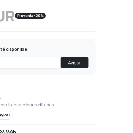
UR
Preventa -20%
té disponible
Avisar
L
con transacciones cifradas.
ayPal
 24/48h