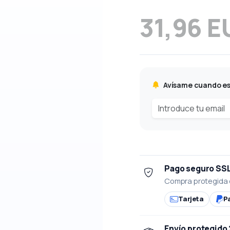
31,96 E
Avísame cuando es
Pago seguro SS
Compra protegida 
Tarjeta
P
Envío protegido