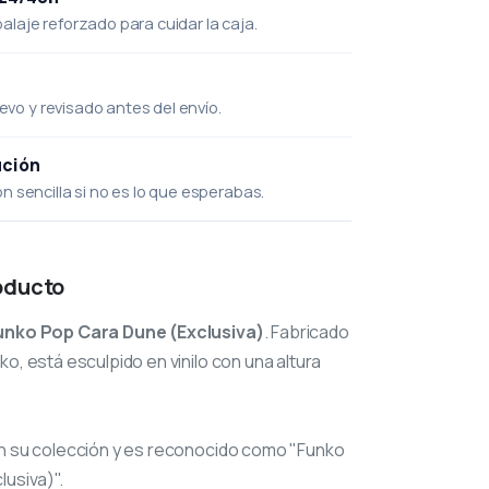
laje reforzado para cuidar la caja.
uevo y revisado antes del envío.
ución
 sencilla si no es lo que esperabas.
oducto
unko Pop Cara Dune (Exclusiva)
. Fabricado
o, está esculpido en vinilo con una altura
n su colección y es reconocido como "Funko
lusiva)".