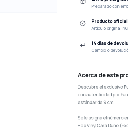
Preparado con emba
Producto oficial
Artículo original, n
14 días de devol
Cambio o devolución
Acerca de este pr
Descubre el exclusivo
F
con autenticidad por Funk
estándar de 9 cm.
Se le asigna el número
e
Pop Vinyl Cara Dune (Exc