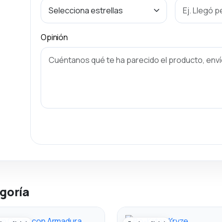
Opinión
goría