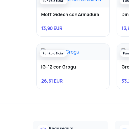
Funko oficial
Fun
Moff Gideon con Armadura
Din
13,90 EUR
13,
Funko oficial
Fun
IG-12 con Grogu
Gro
26,61 EUR
33,
Pago seguro