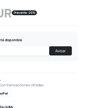
UR
Preventa -20%
té disponible
Avisar
L
con transacciones cifradas.
ayPal
 24/48h