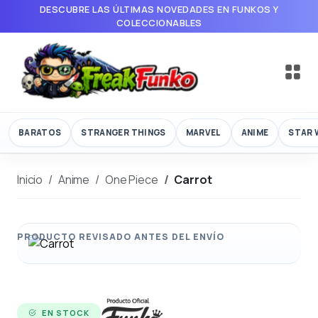
DESCUBRE LAS ÚLTIMAS NOVEDADES EN FUNKOS Y
COLECCIONABLES
BARATOS
STRANGER THINGS
MARVEL
ANIME
STAR 
Inicio
Anime
One Piece
Carrot
EN STOCK