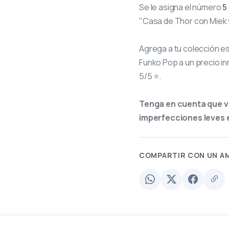
Se le asigna el número
5
"Casa de Thor con Miek y
Agrega a tu colección e
Funko Pop a un precio in
5/5 ⭐.
Tenga en cuenta que v
imperfecciones leves e
COMPARTIR CON UN A