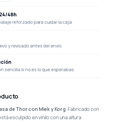
 24/48h
laje reforzado para cuidar la caja.
uevo y revisado antes del envío.
ución
 sencilla si no es lo que esperabas.
oducto
asa de Thor con Miek y Korg
. Fabricado con
stá esculpido en vinilo con una altura