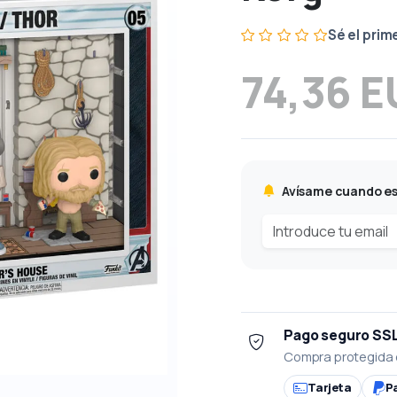
Sé el prim
74,36 
Avísame cuando es
Pago seguro SS
Compra protegida 
Tarjeta
P