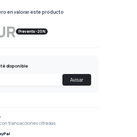
ero en valorar este producto
EUR
Preventa -20%
té disponible
Avisar
L
con transacciones cifradas.
ayPal