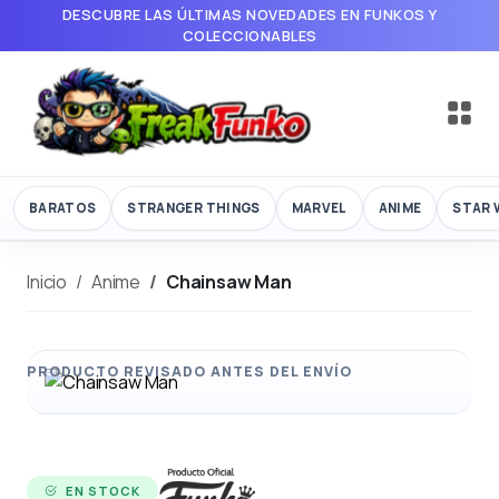
DESCUBRE LAS ÚLTIMAS NOVEDADES EN FUNKOS Y
COLECCIONABLES
BARATOS
STRANGER THINGS
MARVEL
ANIME
STAR 
Inicio
Anime
Chainsaw Man
EN STOCK