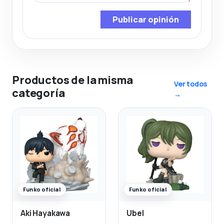
Publicar opinión
Productos de la misma
Ver todos
categoría
→
Funko oficial
Funko oficial
Aki Hayakawa
Ubel