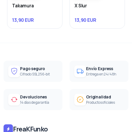
Takamura
X Slur
13,90 EUR
13,90 EUR
Pago seguro
Envío Express
Cifrado SSL 256-bit
Entrega en 24/48h
Devoluciones
Originalidad
14 días de garantía
Productos oficiales
FreaKFunko