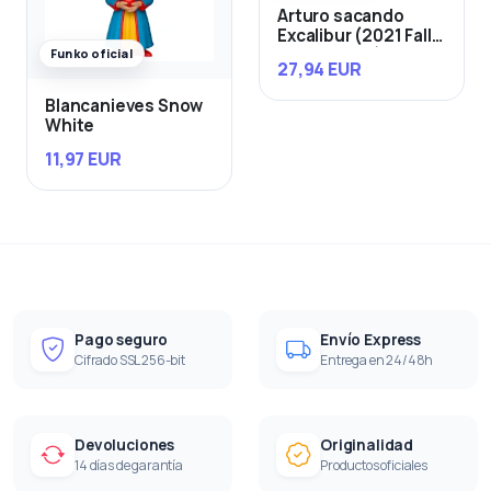
Arturo sacando
Excalibur (2021 Fall
Convention)
Funko oficial
27,94 EUR
Blancanieves Snow
White
11,97 EUR
Pago seguro
Envío Express
Cifrado SSL 256-bit
Entrega en 24/48h
Devoluciones
Originalidad
14 días de garantía
Productos oficiales