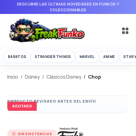
DESCUBRE LAS ÚLTIMAS NOVEDADES EN FUNKOS Y
COLECCIONABLES
BARATOS
STRANGER THINGS
MARVEL
ANIME
STAR 
Inicio
Disney
Clásicos Disney
Chop
AGOTADO
SIN EXISTENCIAS