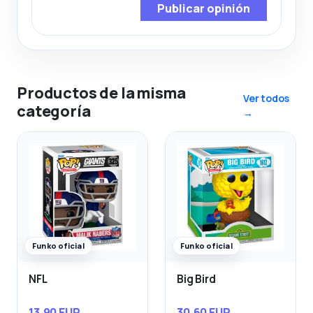
Publicar opinión
Productos de la misma
Ver todos
categoría
→
Funko oficial
Funko oficial
NFL
Big Bird
13,90 EUR
30,60 EUR