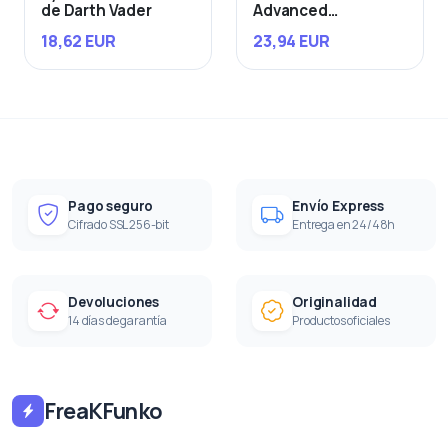
de Darth Vader
Advanced
Starfighter
18,62 EUR
23,94 EUR
Pago seguro
Envío Express
Cifrado SSL 256-bit
Entrega en 24/48h
Devoluciones
Originalidad
14 días de garantía
Productos oficiales
FreaKFunko