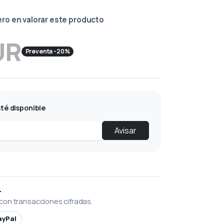
ero en valorar este producto
UR
Preventa -20%
té disponible
Avisar
L
con transacciones cifradas.
ayPal