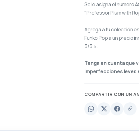
Se le asigna el número
4
"Professor Plum with Ro
Agrega a tu colección e
Funko Pop a un precio in
5/5 ⭐.
Tenga en cuenta que v
imperfecciones leves e
COMPARTIR CON UN A