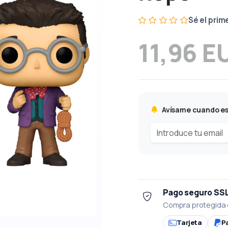
Sé el prim
11,96 E
Avísame cuando es
Pago seguro SS
Compra protegida 
Tarjeta
P