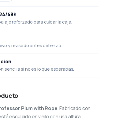
 24/48h
laje reforzado para cuidar la caja.
uevo y revisado antes del envío.
ución
 sencilla si no es lo que esperabas.
oducto
rofessor Plum with Rope
. Fabricado con
stá esculpido en vinilo con una altura