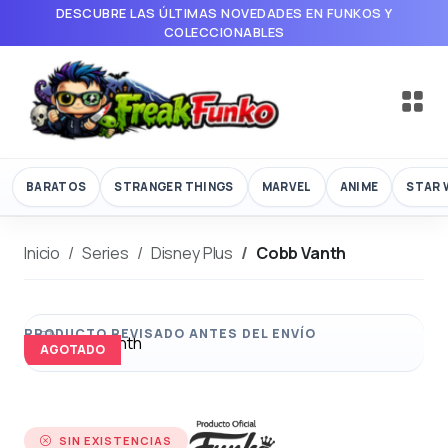
DESCUBRE LAS ÚLTIMAS NOVEDADES EN FUNKOS Y
COLECCIONABLES
BARATOS
STRANGER THINGS
MARVEL
ANIME
STAR 
Inicio
Series
Disney Plus
Cobb Vanth
AGOTADO
SIN EXISTENCIAS