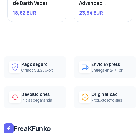
de Darth Vader
Advanced
Starfighter
18,62 EUR
23,94 EUR
Pago seguro
Envío Express
Cifrado SSL 256-bit
Entrega en 24/48h
Devoluciones
Originalidad
14 días de garantía
Productos oficiales
FreaKFunko