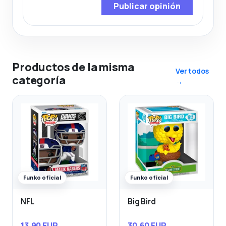
Publicar opinión
Productos de la misma
Ver todos
categoría
→
Funko oficial
Funko oficial
NFL
Big Bird
13,90 EUR
30,60 EUR