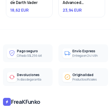
de Darth Vader
Advanced
Starfighter
18,62 EUR
23,94 EUR
Pago seguro
Envío Express
Cifrado SSL 256-bit
Entrega en 24/48h
Devoluciones
Originalidad
14 días de garantía
Productos oficiales
FreaKFunko