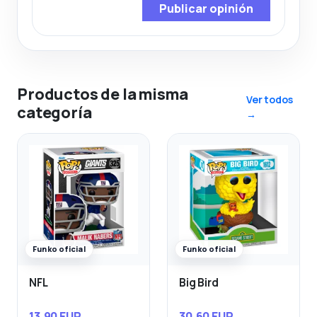
Publicar opinión
Productos de la misma
Ver todos
categoría
→
Funko oficial
Funko oficial
NFL
Big Bird
13,90 EUR
30,60 EUR