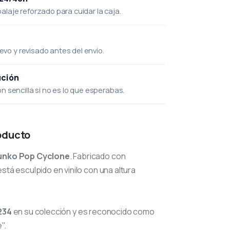
laje reforzado para cuidar la caja.
uevo y revisado antes del envío.
ución
 sencilla si no es lo que esperabas.
oducto
unko Pop Cyclone
. Fabricado con
stá esculpido en vinilo con una altura
234
en su colección y es reconocido como
".