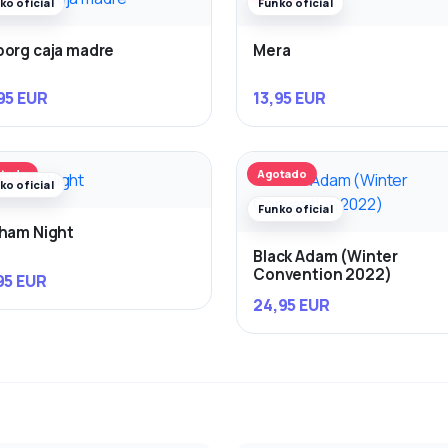
ko oficial
Funko oficial
org caja madre
Mera
95 EUR
13,95 EUR
tado
Agotado
ko oficial
Funko oficial
ham Night
Black Adam (Winter
Convention 2022)
95 EUR
24,95 EUR