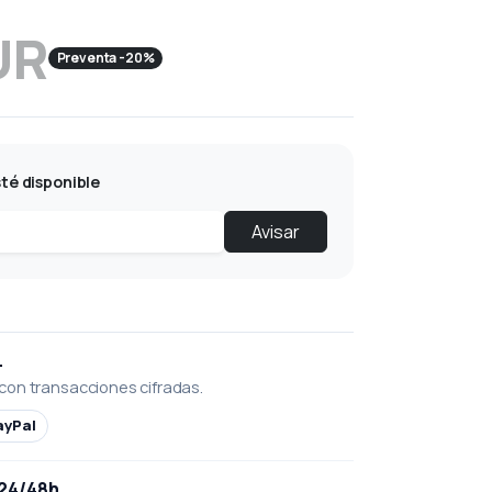
UR
Preventa -20%
té disponible
Avisar
L
con transacciones cifradas.
ayPal
 24/48h