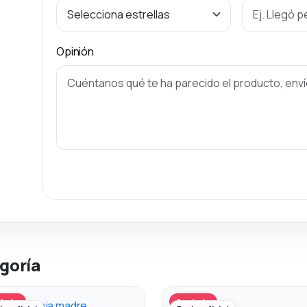
Opinión
goría
tado
Agotado