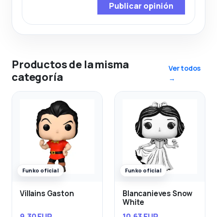
Publicar opinión
Productos de la misma
Ver todos
categoría
→
Funko oficial
Funko oficial
Villains Gaston
Blancanieves Snow
White
9,30 EUR
10,63 EUR