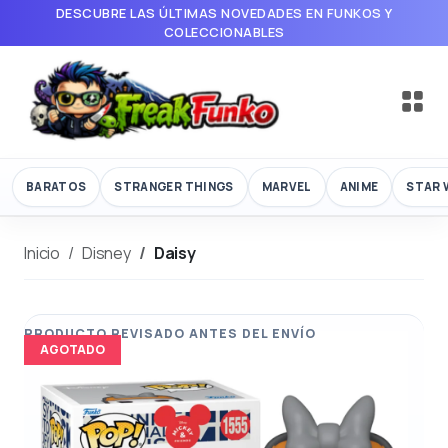
DESCUBRE LAS ÚLTIMAS NOVEDADES EN FUNKOS Y
COLECCIONABLES
BARATOS
STRANGER THINGS
MARVEL
ANIME
STAR 
Inicio
Disney
Daisy
AGOTADO