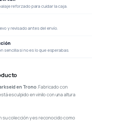
laje reforzado para cuidar la caja.
uevo y revisado antes del envío.
ución
 sencilla si no es lo que esperabas.
oducto
arkseid en Trono
. Fabricado con
stá esculpido en vinilo con una altura
n su colección y es reconocido como