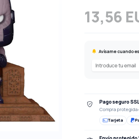
13,56 E
Avísame cuando es
Pago seguro SS
Compra protegida 
Tarjeta
P
Envío protegido