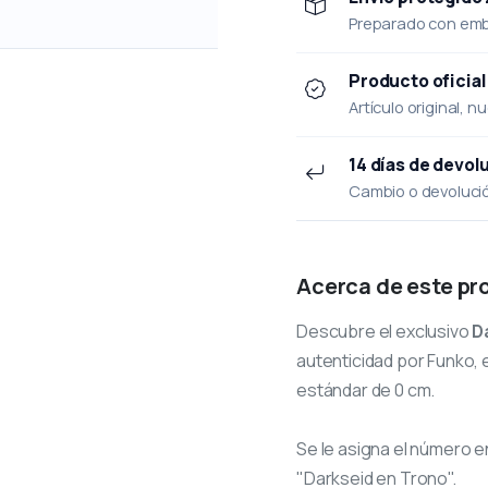
Preparado con emba
Producto oficial
Artículo original, n
14 días de devol
Cambio o devolución
Acerca de este pr
Descubre el exclusivo
D
autenticidad por Funko, e
estándar de 0 cm.
Se le asigna el número
e
"Darkseid en Trono".