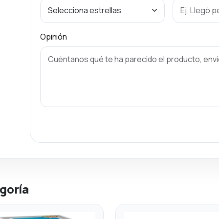
Opinión
goría