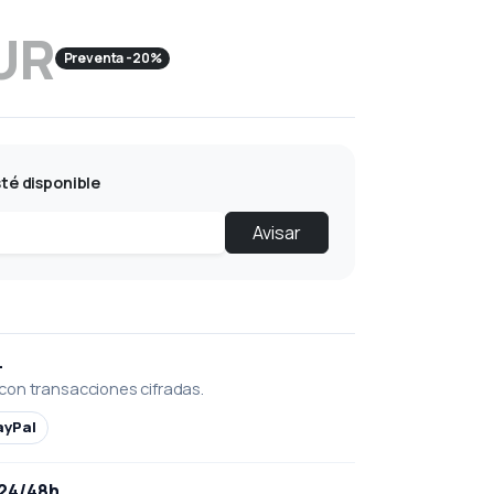
UR
Preventa -20%
té disponible
Avisar
L
con transacciones cifradas.
ayPal
 24/48h