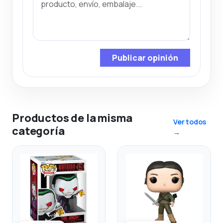
Publicar opinión
Productos de la misma
Ver todos
categoría
→