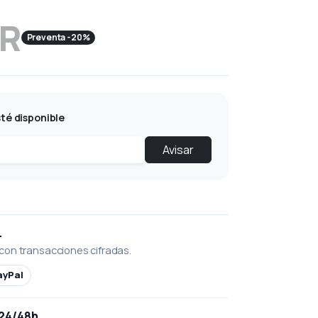
UR
Preventa -20%
té disponible
Avisar
L
con transacciones cifradas.
ayPal
 24/48h