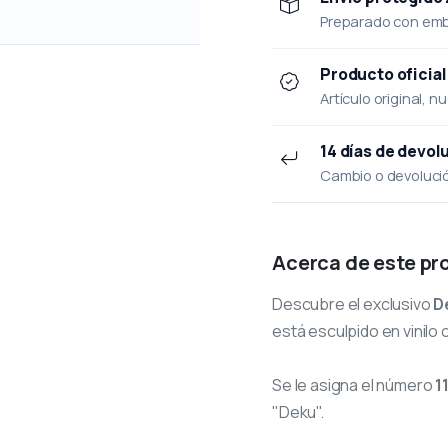
Preparado con emba
Producto oficial
Artículo original, n
14 días de devol
Cambio o devolución
Acerca de este pr
Descubre el exclusivo
D
está esculpido en vinilo 
Se le asigna el número
1
"Deku".