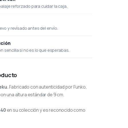
laje reforzado para cuidar la caja.
uevo y revisado antes del envío.
ución
 sencilla si no es lo que esperabas.
oducto
eku
. Fabricado con autenticidad por Funko,
con una altura estándar de 9 cm.
140
en su colección y es reconocido como