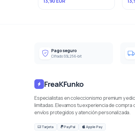
13,90 EUR
13,
Pago seguro
Cifrado SSL 256-bit
FreaKFunko
Especialistas en coleccionismo premium y edi
limitadas. Elevamos tu experiencia de compra 
envíos protegidos y atención personalizada.
Tarjeta
PayPal
Apple Pay