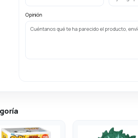
Opinión
goría