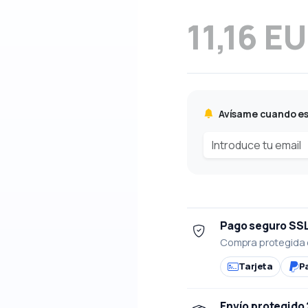
11,16 E
Avísame cuando es
Pago seguro SS
Compra protegida 
Tarjeta
P
Envío protegido