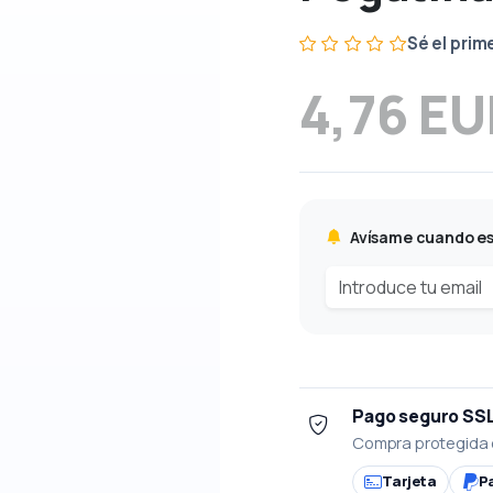
Sé el prim
4,76 E
Avísame cuando es
Pago seguro SS
Compra protegida 
Tarjeta
P