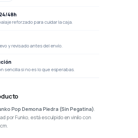
 24/48h
laje reforzado para cuidar la caja.
uevo y revisado antes del envío.
ución
 sencilla si no es lo que esperabas.
oducto
unko Pop Demona Piedra (Sin Pegatina)
.
ad por Funko, está esculpido en vinilo con
 cm.