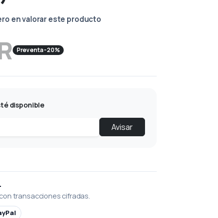
ero en valorar este producto
UR
Preventa -20%
té disponible
Avisar
L
con transacciones cifradas.
ayPal