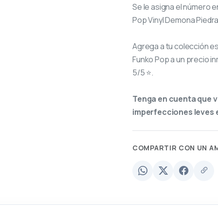
Se le asigna el número
e
Pop Vinyl Demona Piedra 
Agrega a tu colección e
Funko Pop a un precio in
5/5 ⭐.
Tenga en cuenta que v
imperfecciones leves e
COMPARTIR CON UN A