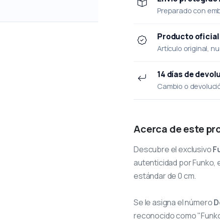
Preparado con emba
Producto oficial
Artículo original, n
14 días de devol
Cambio o devolución
Acerca de este pr
Descubre el exclusivo
F
autenticidad por Funko, e
estándar de 0 cm.
Se le asigna el número
D
reconocido como "Funko 