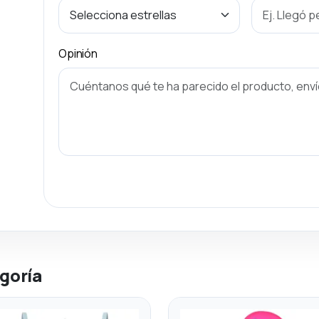
Opinión
goría