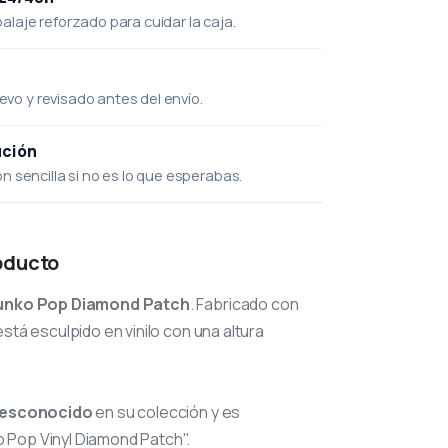
laje reforzado para cuidar la caja.
uevo y revisado antes del envío.
ución
 sencilla si no es lo que esperabas.
oducto
unko Pop Diamond Patch
. Fabricado con
stá esculpido en vinilo con una altura
esconocido
en su colección y es
Pop Vinyl Diamond Patch".