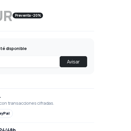
UR
Preventa -20%
té disponible
Avisar
L
con transacciones cifradas.
ayPal
 24/48h