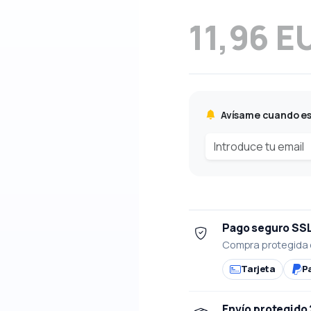
11,96 E
Avísame cuando es
Pago seguro SS
Compra protegida 
Tarjeta
P
Envío protegido