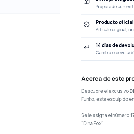
Preparado con emba
Producto oficial
Artículo original, n
14 días de devol
Cambio o devolución
Acerca de este pr
Descubre el exclusivo
D
Funko, está esculpido en
Se le asigna el número
1
"Dina Fox".