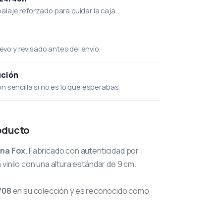
laje reforzado para cuidar la caja.
uevo y revisado antes del envío.
ución
 sencilla si no es lo que esperabas.
oducto
ina Fox
. Fabricado con autenticidad por
 vinilo con una altura estándar de 9 cm.
708
en su colección y es reconocido como