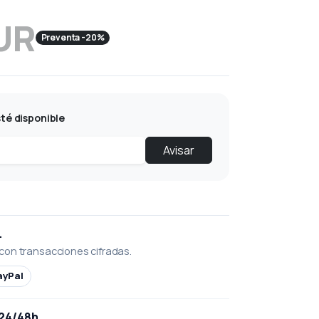
UR
Preventa -20%
té disponible
Avisar
L
con transacciones cifradas.
ayPal
 24/48h