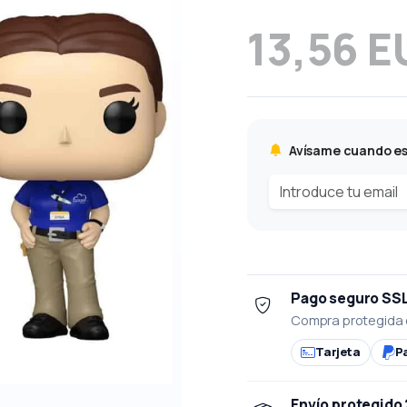
13,56 E
Avísame cuando es
Pago seguro SS
Compra protegida 
Tarjeta
P
Envío protegido