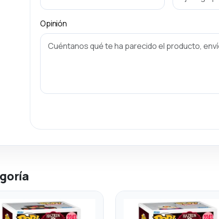
Opinión
goría