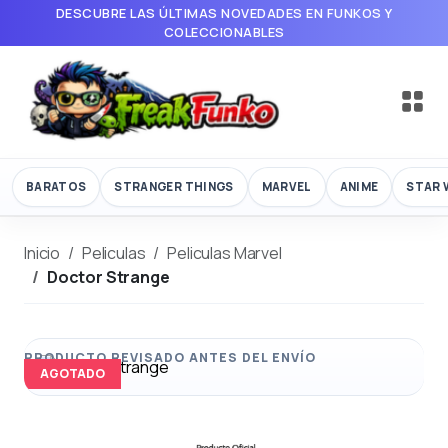
DESCUBRE LAS ÚLTIMAS NOVEDADES EN FUNKOS Y
COLECCIONABLES
BARATOS
STRANGER THINGS
MARVEL
ANIME
STAR 
Inicio
Peliculas
Peliculas Marvel
Doctor Strange
AGOTADO