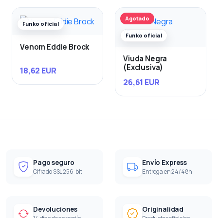
Agotado
Funko oficial
Funko oficial
Venom Eddie Brock
Viuda Negra
(Exclusiva)
18,62 EUR
26,61 EUR
Pago seguro
Envío Express
Cifrado SSL 256-bit
Entrega en 24/48h
Devoluciones
Originalidad