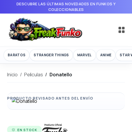
DESCUBRE LAS ÚLTIMAS NOVEDADES EN FUNKOS Y
COLECCIONABLES
BARATOS
STRANGER THINGS
MARVEL
ANIME
STAR 
Inicio
Peliculas
Donatello
EN STOCK