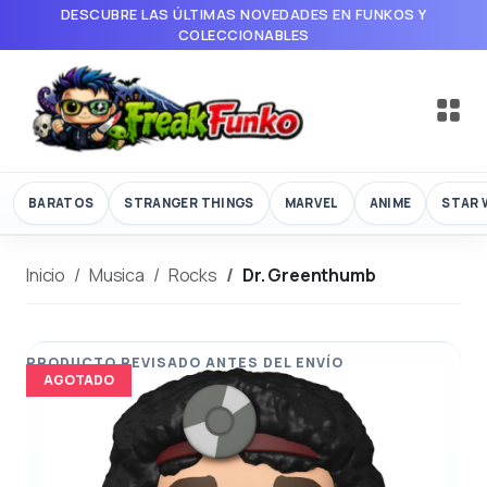
DESCUBRE LAS ÚLTIMAS NOVEDADES EN FUNKOS Y
COLECCIONABLES
BARATOS
STRANGER THINGS
MARVEL
ANIME
STAR 
Inicio
Musica
Rocks
Dr. Greenthumb
AGOTADO