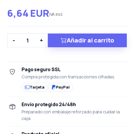
6,64 EUR
IVA incl.
Añadir al carrito
-
+
Pago seguro SSL
Compra protegida con transacciones cifradas.
Tarjeta
PayPal
Envío protegido 24/48h
Preparado con embalaje reforzado para cuidar la
caja.
Producto oficial