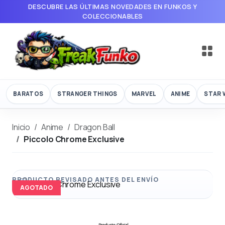
DESCUBRE LAS ÚLTIMAS NOVEDADES EN FUNKOS Y
COLECCIONABLES
BARATOS
STRANGER THINGS
MARVEL
ANIME
STAR 
Inicio
Anime
Dragon Ball
Piccolo Chrome Exclusive
AGOTADO