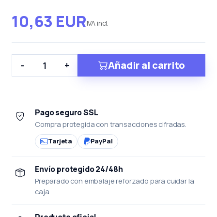
10,63 EUR
IVA incl.
Añadir al carrito
-
+
Pago seguro SSL
Compra protegida con transacciones cifradas.
Tarjeta
PayPal
Envío protegido 24/48h
Preparado con embalaje reforzado para cuidar la
caja.
Producto oficial