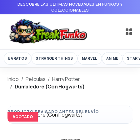
DESCUBRE LAS ÚLTIMAS NOVEDADES EN FUNKOS Y
COLECCIONABLES
BARATOS
STRANGER THINGS
MARVEL
ANIME
STAR 
Inicio
Peliculas
Harry Potter
Dumbledore (Con Hogwarts)
AGOTADO