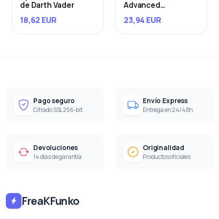
de Darth Vader
Advanced
Starfighter
18,62 EUR
23,94 EUR
Pago seguro
Envío Express
Cifrado SSL 256-bit
Entrega en 24/48h
Devoluciones
Originalidad
14 días de garantía
Productos oficiales
FreaKFunko