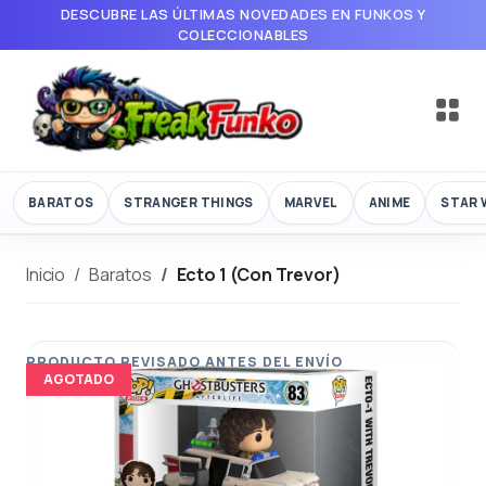
DESCUBRE LAS ÚLTIMAS NOVEDADES EN FUNKOS Y
COLECCIONABLES
BARATOS
STRANGER THINGS
MARVEL
ANIME
STAR 
Inicio
Baratos
Ecto 1 (Con Trevor)
AGOTADO