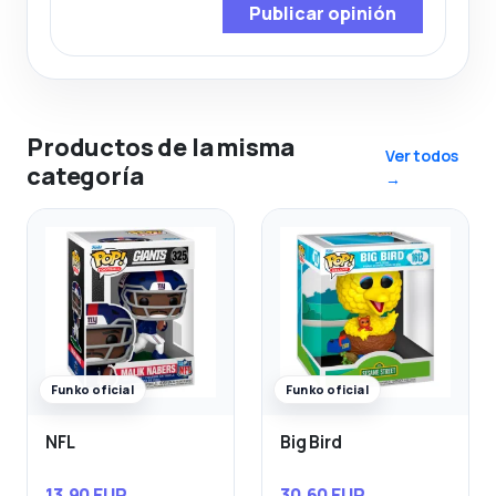
Publicar opinión
Productos de la misma
Ver todos
categoría
→
Funko oficial
Funko oficial
NFL
Big Bird
13,90 EUR
30,60 EUR