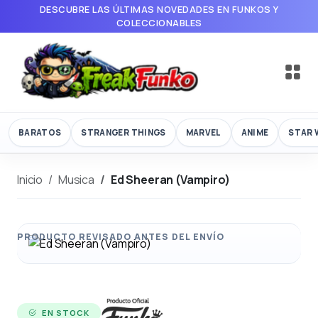
DESCUBRE LAS ÚLTIMAS NOVEDADES EN FUNKOS Y
COLECCIONABLES
BARATOS
STRANGER THINGS
MARVEL
ANIME
STAR 
Inicio
Musica
Ed Sheeran (Vampiro)
EN STOCK