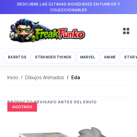
DESCUBRE LAS ÚLTIMAS NOVEDADES EN FUNKOS Y
COLECCIONABLES
BARATOS
STRANGER THINGS
MARVEL
ANIME
STAR 
Inicio
Dibujos Animados
Eda
AGOTADO