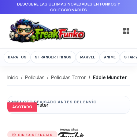
DESCUBRE LAS ÚLTIMAS NOVEDADES EN FUNKOS Y
COLECCIONABLES
BARATOS
STRANGER THINGS
MARVEL
ANIME
STAR 
Inicio
Peliculas
Películas Terror
Eddie Munster
AGOTADO
SIN EXISTENCIAS