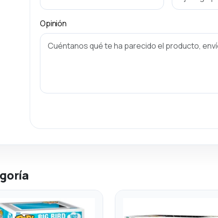
Opinión
goría