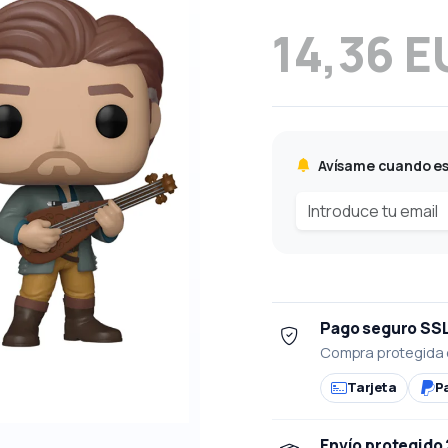
14,36 E
Avísame cuando es
Pago seguro SS
Compra protegida 
Tarjeta
P
Envío protegido