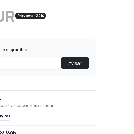
UR
Preventa -20%
té disponible
Avisar
L
con transacciones cifradas.
ayPal
 24/48h