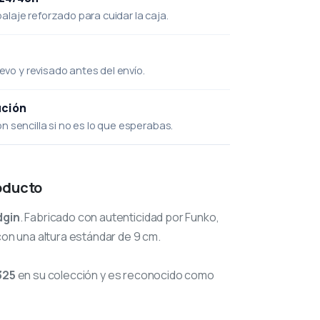
laje reforzado para cuidar la caja.
uevo y revisado antes del envío.
ución
 sencilla si no es lo que esperabas.
oducto
dgin
. Fabricado con autenticidad por Funko,
con una altura estándar de 9 cm.
325
en su colección y es reconocido como