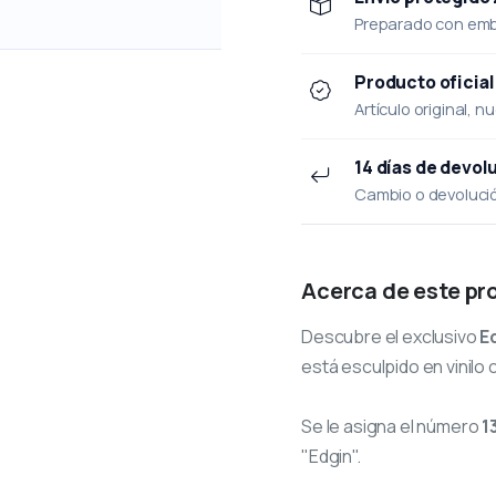
Preparado con emba
Producto oficial
Artículo original, n
14 días de devol
Cambio o devolución
Acerca de este pr
Descubre el exclusivo
E
está esculpido en vinilo 
Se le asigna el número
1
"Edgin".