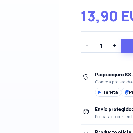
13,90 
-
+
Pago seguro SS
Compra protegida 
Tarjeta
P
Envío protegido
Preparado con emba
Producto oficial