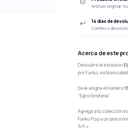
Artículo original, n
14 días de devol
Cambio o devolución
Acerca de este pr
Descubre el exclusivo
Ei
por Funko, está esculpid
Se le asigna el número
1
"Eijiro Kirishima".
Agrega a tu colección e
Funko Pop a un precio in
5/5 ⭐.