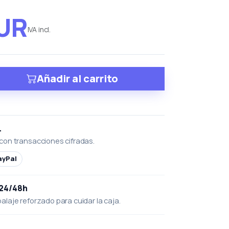
EUR
IVA incl.
Añadir al carrito
L
con transacciones cifradas.
ayPal
 24/48h
laje reforzado para cuidar la caja.