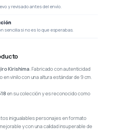
uevo y revisado antes del envío.
ución
 sencilla si no es lo que esperabas.
oducto
jiro Kirishima
. Fabricado con autenticidad
o en vinilo con una altura estándar de 9 cm.
518
en su colección y es reconocido como
stos inigualables personajes en formato
mejorable y con una calidad insuperable de