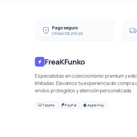
Pago seguro
Cifrado SSL 256-bit
FreaKFunko
Especialistas en coleccionismo premium y edi
limitadas. Elevamos tu experiencia de compra 
envíos protegidos y atención personalizada.
Tarjeta
PayPal
Apple Pay