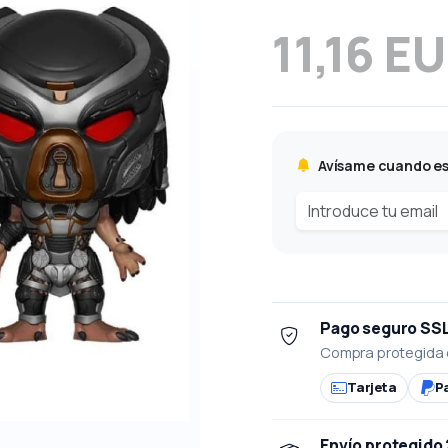
11,16 E
Avísame cuando es
Pago seguro SS
Compra protegida 
Tarjeta
P
Envío protegido