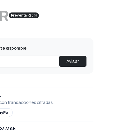
UR
Preventa -20%
té disponible
Avisar
L
con transacciones cifradas.
ayPal
 24/48h