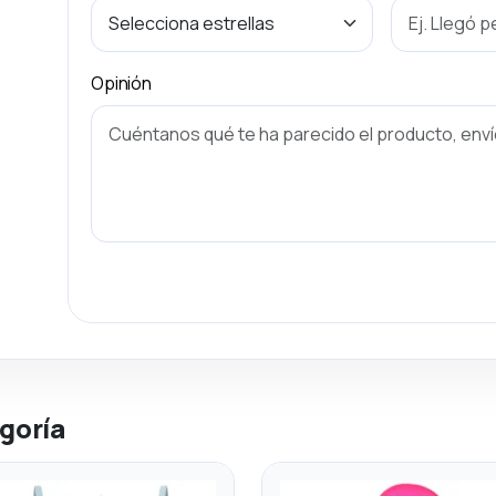
Opinión
goría