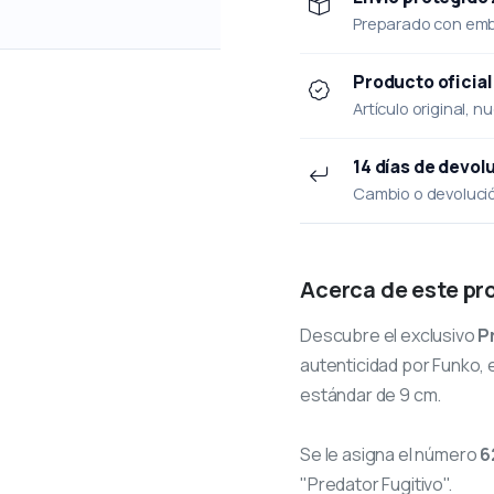
Preparado con emba
Producto oficial
Artículo original, n
14 días de devol
Cambio o devolución
Acerca de este pr
Descubre el exclusivo
P
autenticidad por Funko, e
estándar de 9 cm.
Se le asigna el número
6
"Predator Fugitivo".