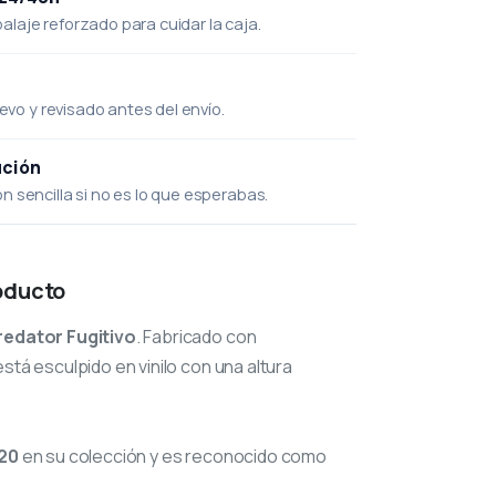
laje reforzado para cuidar la caja.
uevo y revisado antes del envío.
ución
 sencilla si no es lo que esperabas.
oducto
redator Fugitivo
. Fabricado con
stá esculpido en vinilo con una altura
20
en su colección y es reconocido como