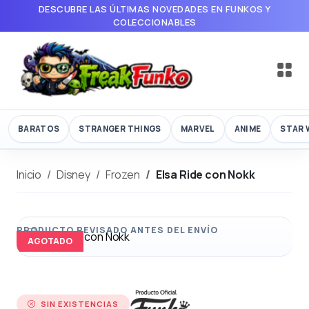
DESCUBRE LAS ÚLTIMAS NOVEDADES EN FUNKOS Y
COLECCIONABLES
BARATOS
STRANGER THINGS
MARVEL
ANIME
STAR 
Inicio
Disney
Frozen
Elsa Ride con Nokk
AGOTADO
SIN EXISTENCIAS