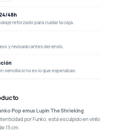
 24/48h
laje reforzado para cuidar la caja.
uevo y revisado antes del envío.
ución
 sencilla si no es lo que esperabas.
oducto
unko Pop emus Lupin The Shrieking
tenticidad por Funko, está esculpido en vinilo
de 15 cm.