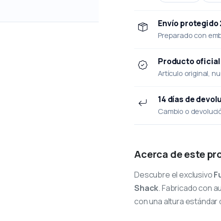
Envío protegido
Preparado con emba
Producto oficial
Artículo original, n
14 días de devol
Cambio o devolución
Acerca de este pr
Descubre el exclusivo
F
Shack
. Fabricado con au
con una altura estándar 