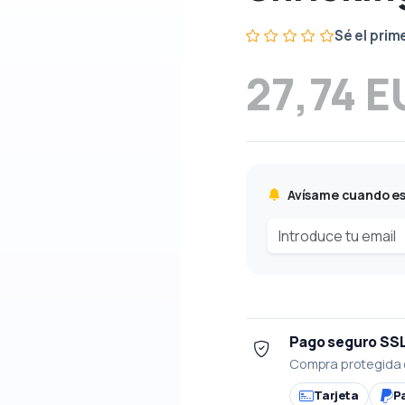
Sé el prim
27,74 E
Avísame cuando es
Pago seguro SS
Compra protegida 
Tarjeta
P