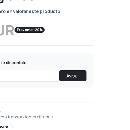
ero en valorar este producto
UR
Preventa -20%
té disponible
Avisar
L
con transacciones cifradas.
ayPal