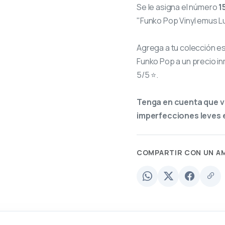
Se le asigna el número
1
"Funko Pop Vinyl emus Lu
Agrega a tu colección e
Funko Pop a un precio in
5/5 ⭐.
Tenga en cuenta que v
imperfecciones leves e
COMPARTIR CON UN A