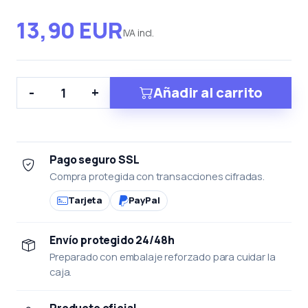
13,90 EUR
IVA incl.
Añadir al carrito
-
+
Pago seguro SSL
Compra protegida con transacciones cifradas.
Tarjeta
PayPal
Envío protegido 24/48h
Preparado con embalaje reforzado para cuidar la
caja.
Producto oficial