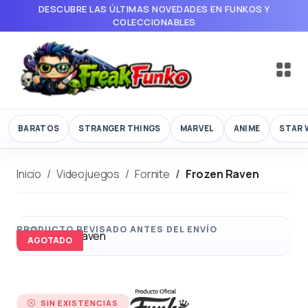
DESCUBRE LAS ÚLTIMAS NOVEDADES EN FUNKOS Y
COLECCIONABLES
BARATOS
STRANGER THINGS
MARVEL
ANIME
STAR 
Inicio
Videojuegos
Fornite
Frozen Raven
AGOTADO
SIN EXISTENCIAS