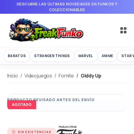
DESCUBRE LAS ÚLTIMAS NOVEDADES EN FUNKOS Y
COLECCIONABLES
BARATOS
STRANGER THINGS
MARVEL
ANIME
STAR 
Inicio
Videojuegos
Fornite
Giddy Up
AGOTADO
SIN EXISTENCIAS