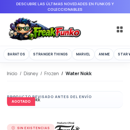
DESCUBRE LAS ÚLTIMAS NOVEDADES EN FUNKOS Y
COLECCIONABLES
BARATOS
STRANGER THINGS
MARVEL
ANIME
STAR 
Inicio
Disney
Frozen
Water Nokk
AGOTADO
SIN EXISTENCIAS