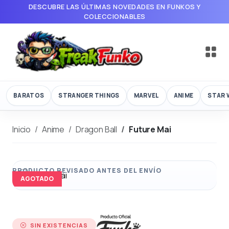
DESCUBRE LAS ÚLTIMAS NOVEDADES EN FUNKOS Y
COLECCIONABLES
BARATOS
STRANGER THINGS
MARVEL
ANIME
STAR 
Inicio
Anime
Dragon Ball
Future Mai
AGOTADO
SIN EXISTENCIAS