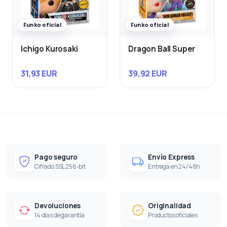
Funko oficial
Funko oficial
Ichigo Kurosaki
Dragon Ball Super
31,93 EUR
39,92 EUR
Pago seguro
Envío Express
Cifrado SSL 256-bit
Entrega en 24/48h
Devoluciones
Originalidad
14 días de garantía
Productos oficiales