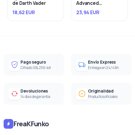
de Darth Vader
Advanced
Starfighter
18,62 EUR
23,94 EUR
Pago seguro
Envío Express
Cifrado SSL 256-bit
Entrega en 24/48h
Devoluciones
Originalidad
14 días de garantía
Productos oficiales
FreaKFunko