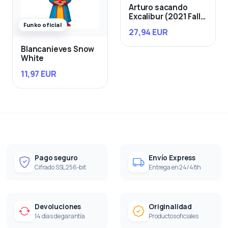
Arturo sacando
Excalibur (2021 Fall
Convention)
Funko oficial
27,94 EUR
Blancanieves Snow
White
11,97 EUR
Pago seguro
Envío Express
Cifrado SSL 256-bit
Entrega en 24/48h
Devoluciones
Originalidad
14 días de garantía
Productos oficiales