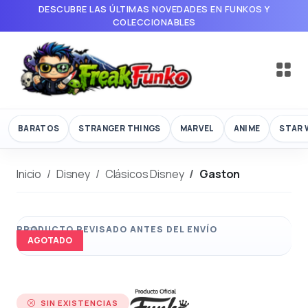
DESCUBRE LAS ÚLTIMAS NOVEDADES EN FUNKOS Y
COLECCIONABLES
BARATOS
STRANGER THINGS
MARVEL
ANIME
STAR 
Inicio
Disney
Clásicos Disney
Gaston
AGOTADO
SIN EXISTENCIAS