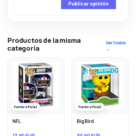
Publicar opinión
Productos de la misma
Ver todos
categoría
→
Funko oficial
Funko oficial
NFL
Big Bird
13,90 EUR
30,60 EUR