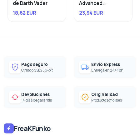
de Darth Vader
Advanced
Starfighter
18,62 EUR
23,94 EUR
Pago seguro
Envío Express
Cifrado SSL 256-bit
Entrega en 24/48h
Devoluciones
Originalidad
14 días de garantía
Productos oficiales
FreaKFunko