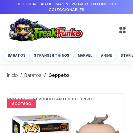
DESCUBRE LAS ÚLTIMAS NOVEDADES EN FUNKOS Y
COLECCIONABLES
BARATOS
STRANGER THINGS
MARVEL
ANIME
STAR 
Inicio
Baratos
Geppeto
AGOTADO