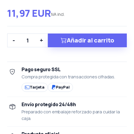
11,97 EUR
IVA incl.
Añadir al carrito
-
+
Pago seguro SSL
Compra protegida con transacciones cifradas.
Tarjeta
PayPal
Envío protegido 24/48h
Preparado con embalaje reforzado para cuidar la
caja.
Producto oficial